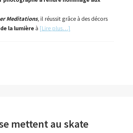
er Meditations
,
il réussit grâce à des décors
à
 de la lumière
à
[Lire plus…]
proposUn
air
de
Hopper
se mettent au skate