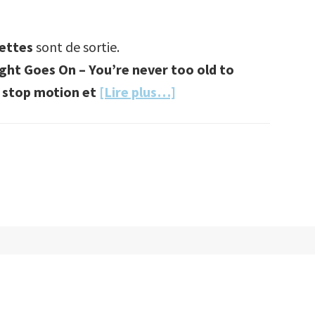
ettes
sont de sortie.
ght Goes On – You’re never too old to
à
stop motion et
[Lire plus…]
proposQuand
les
squelettes
se
mettent
au
skate