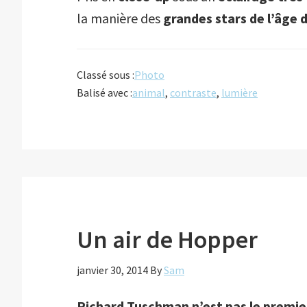
la manière des
grandes stars de l’âge 
Classé sous :
Photo
Balisé avec :
animal
,
contraste
,
lumière
Un air de Hopper
janvier 30, 2014
By
Sam
Richard Tuschman
n’est pas le premi