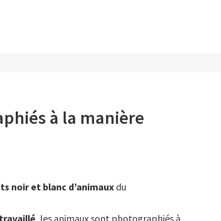
d’Asie
phiés à la manière
its noir et blanc d’animaux
du
travaillé
, les animaux sont photographiés à