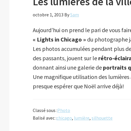
Les lumières de la vill
octobre 1, 2013
By
Sam
Aujourd’hui on prend le pari de vous fair
« Lights in Chicago »
du photographe j
Les photos accumulées pendant plus de 
des passants, jouent sur le
rétro-éclair
donnant ainsi une galerie de
portraits 
Une magnifique utilisation des lumières
presque espérer que Noël arrive déjà!
Classé sous :
Photo
Balisé avec :
chicago
,
lumière
,
silhouette