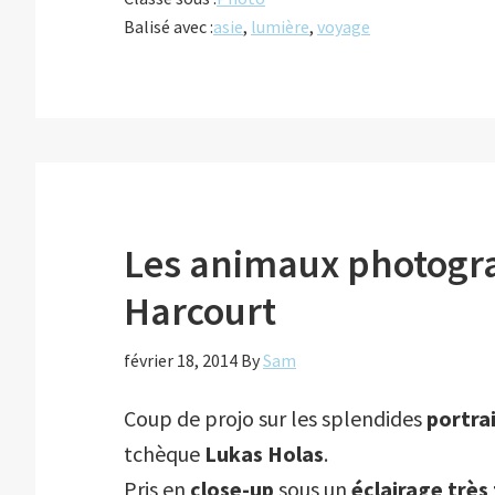
Balisé avec :
asie
,
lumière
,
voyage
Les animaux photogra
Harcourt
février 18, 2014
By
Sam
Coup de projo sur les splendides
portra
tchèque
Lukas Holas
.
Pris en
close-up
sous un
éclairage très 