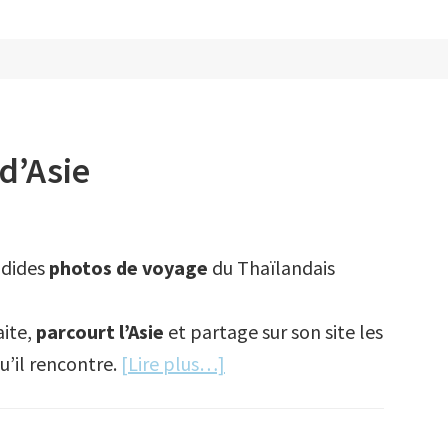
d’Asie
ndides
photos de voyage
du Thaïlandais
aite,
parcourt l’Asie
et partage sur son site les
à
u’il rencontre.
[Lire plus…]
proposFascinantes
lumières