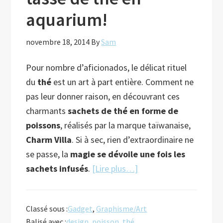
aquarium!
novembre 18, 2014
By
Sam
Pour nombre d’aficionados, le délicat rituel
du
thé
est un art à part entière. Comment ne
pas leur donner raison, en découvrant ces
charmants
sachets de thé en forme de
poissons
, réalisés par la marque taïwanaise,
Charm Villa
. Si à sec, rien d’extraordinaire ne
se passe, la
magie se dévoile une fois les
à
sachets infusés
.
[Lire plus…]
proposTransformez
votre
Classé sous :
Gadget
,
Graphisme/Art
tasse
Balisé avec :
design
,
poisson
,
thé