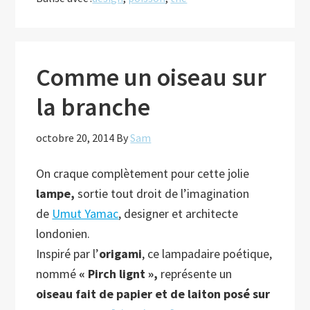
de
thé
en
aquarium!
Comme un oiseau sur
la branche
octobre 20, 2014
By
Sam
On craque complètement pour cette jolie
lampe,
sortie tout droit de l’imagination
de
Umut Yamac
, designer et architecte
londonien.
Inspiré par l’
origami
, ce lampadaire poétique,
nommé
« Pirch lignt »,
représente un
oiseau fait de papier et de laiton posé sur