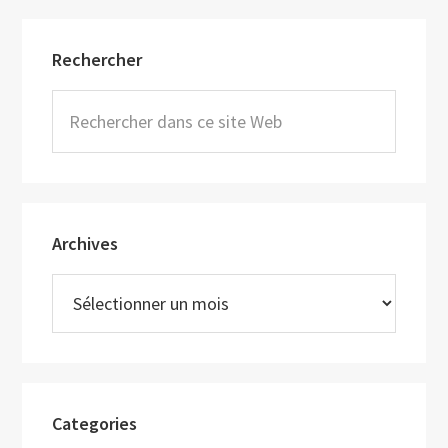
Barre
Rechercher
latérale
principale
Rechercher
dans
ce
site
Web
Archives
Archives
Categories