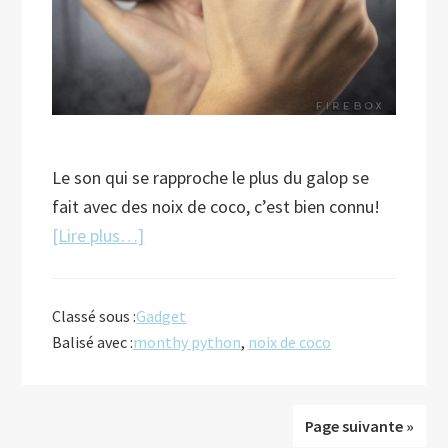
Le son qui se rapproche le plus du galop se
fait avec des noix de coco, c’est bien connu!
à
[Lire plus…]
proposLe
#WTF
Classé sous :
Gadget
du
Balisé avec :
monthy python
,
noix de coco
vendredi
24/01/14
Page suivante »