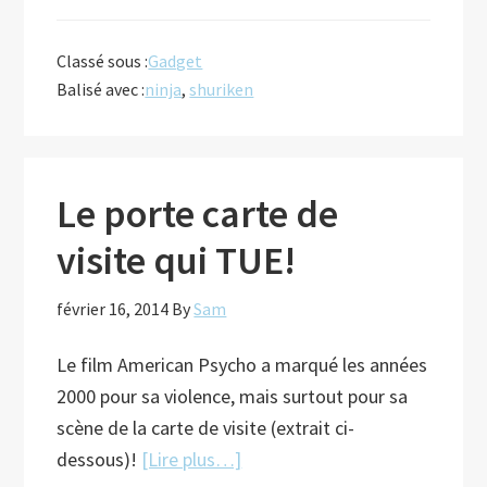
proposNinja
Shuriken
Classé sous :
Gadget
magnet
Balisé avec :
ninja
,
shuriken
Le porte carte de
visite qui TUE!
février 16, 2014
By
Sam
Le film American Psycho a marqué les années
2000 pour sa violence, mais surtout pour sa
scène de la carte de visite (extrait ci-
à
dessous)!
[Lire plus…]