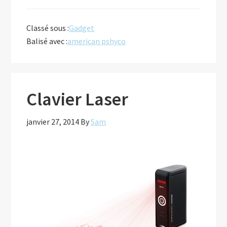
proposLe
porte
Classé sous :
Gadget
carte
Balisé avec :
american pshyco
de
visite
qui
TUE!
Clavier Laser
janvier 27, 2014
By
Sam