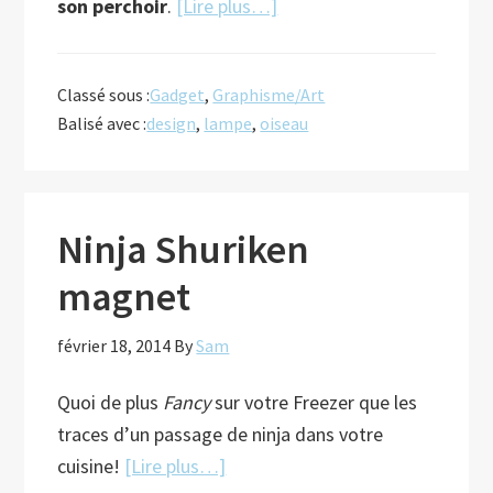
à
son perchoir
.
[Lire plus…]
proposComme
un
Classé sous :
Gadget
,
Graphisme/Art
oiseau
Balisé avec :
design
,
lampe
,
oiseau
sur
la
branche
Ninja Shuriken
magnet
février 18, 2014
By
Sam
Quoi de plus
Fancy
sur votre Freezer que les
traces d’un passage de ninja dans votre
à
cuisine!
[Lire plus…]