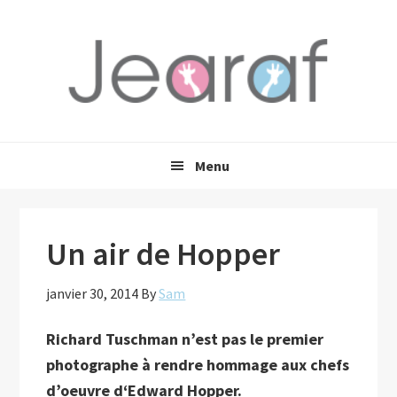
Passer
Passer
Passer
à
au
à
la
contenu
la
navigation
principal
barre
principale
latérale
principale
Menu
Un air de Hopper
janvier 30, 2014
By
Sam
Richard Tuschman
n’est pas le premier
photographe à rendre
hommage
aux chefs
d’oeuvre d
‘Edward Hopper.