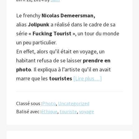
Le frenchy
Nicolas Demeersman,
alias
Jolipunk
a réalisé dans le cadre de sa
série
« Fucking Tourist »
, un tour du monde
un peu particulier.
En effet, alors qu’il était en voyage, un
habitant refusa de se laisser
prendre en
photo
. Il expliqua à l’artiste qu’il en avait
à
marre que les
touristes
[Lire plus…]
proposFuck
You!
Classé sous :
Photo
,
Uncategorized
Balisé avec :
éthique
,
touriste
,
voyage
Barre