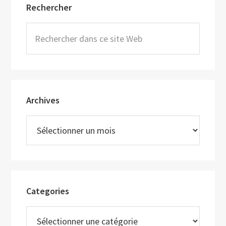
Rechercher
latérale
principale
Rechercher
dans
ce
site
Web
Archives
Archives
Categories
Categories