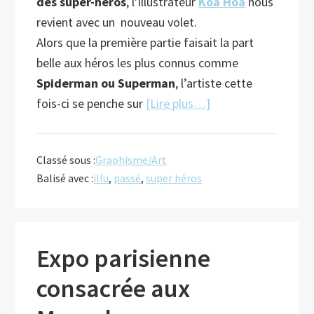
des super-héros
, l’illustrateur
Koa Hoa
nous
revient avec un nouveau volet.
Alors que la première partie faisait la part
belle aux héros les plus connus comme
Spiderman ou Superman
, l’artiste cette
à
fois-ci se penche sur
[Lire plus…]
proposNouveau
passé/présent
Classé sous :
Graphisme/Art
des
Balisé avec :
illu
,
passé
,
super héros
super-
héros
Expo parisienne
consacrée aux