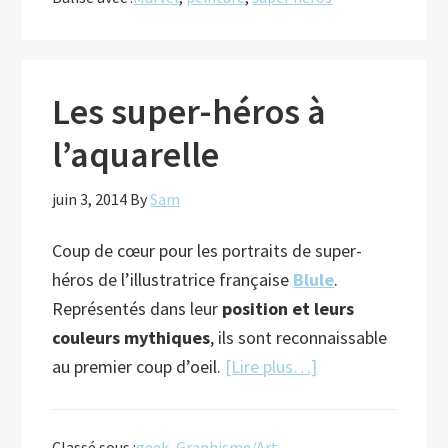
la
pop
culture
à
Les super-héros à
la
l’aquarelle
sauce
flamande
juin 3, 2014
By
Sam
Coup de cœur pour les portraits de super-
héros de l’illustratrice française
Blule
.
Représentés dans leur
position et leurs
couleurs mythiques
, ils sont reconnaissable
à
au premier coup d’oeil.
[Lire plus…]
proposLes
super-
Classé sous :
geek
,
Graphisme/Art