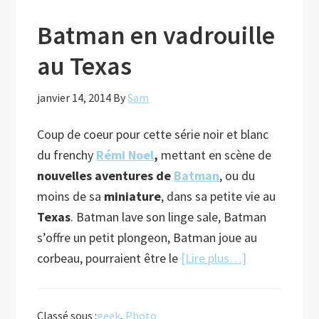
Batman en vadrouille
au Texas
janvier 14, 2014
By
Sam
Coup de coeur pour cette série noir et blanc
du frenchy
Rémi Noel
,
mettant en scène de
nouvelles aventures de
Batman
, ou du
moins de sa
miniature
, dans sa petite vie au
Texas
. Batman lave son linge sale, Batman
s’offre un petit plongeon, Batman joue au
à
corbeau, pourraient être le
[Lire plus…]
proposBatm
en
Classé sous :
geek
,
Photo