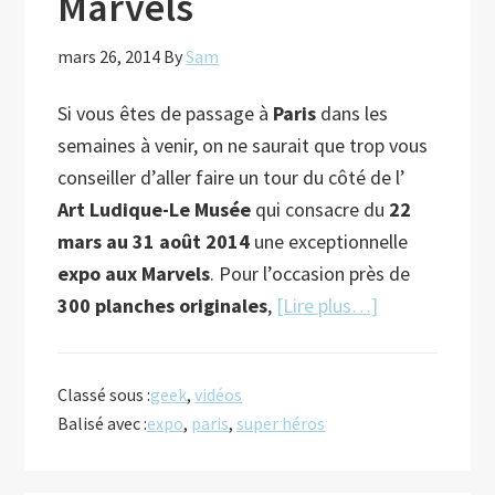
Marvels
mars 26, 2014
By
Sam
Si vous êtes de passage à
Paris
dans les
semaines à venir, on ne saurait que trop vous
conseiller d’aller faire un tour du côté de l’
Art Ludique-Le Musée
qui consacre du
22
mars au 31 août 2014
une exceptionnelle
expo aux Marvels
. Pour l’occasion près de
à
300 planches originales
,
[Lire plus…]
proposExpo
parisienne
Classé sous :
geek
,
vidéos
consacrée
Balisé avec :
expo
,
paris
,
super héros
aux
Marvels