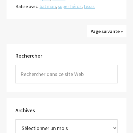
vadrouille
Balisé avec :
batman
,
super héros
,
texas
au
Texas
Page suivante »
Barre
Rechercher
latérale
principale
Rechercher
dans
ce
site
Web
Archives
Archives