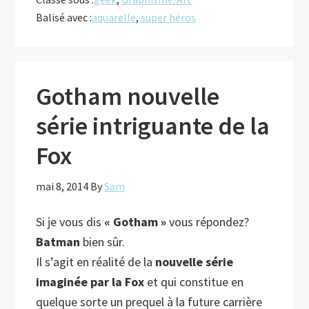
héros
Balisé avec :
aquarelle
,
super héros
à
l’aquarelle
Gotham nouvelle
série intriguante de la
Fox
mai 8, 2014
By
Sam
Si je vous dis
« Gotham »
vous répondez?
Batman
bien sûr.
Il s’agit en réalité de la
nouvelle série
imaginée par la Fox
et qui constitue en
quelque sorte un prequel à la future carrière