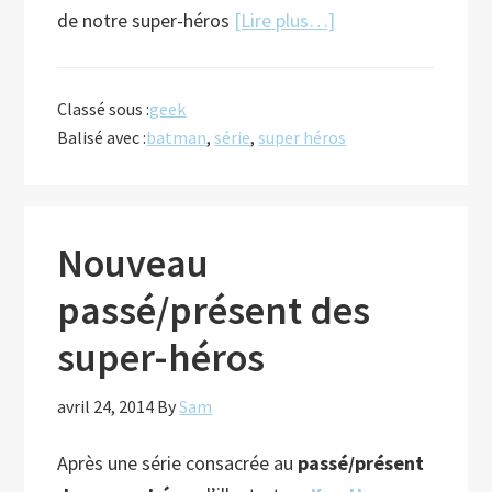
à
de notre super-héros
[Lire plus…]
proposGotham
nouvelle
Classé sous :
geek
série
Balisé avec :
batman
,
série
,
super héros
intriguante
de
la
Fox
Nouveau
passé/présent des
super-héros
avril 24, 2014
By
Sam
Après une série consacrée au
passé/présent