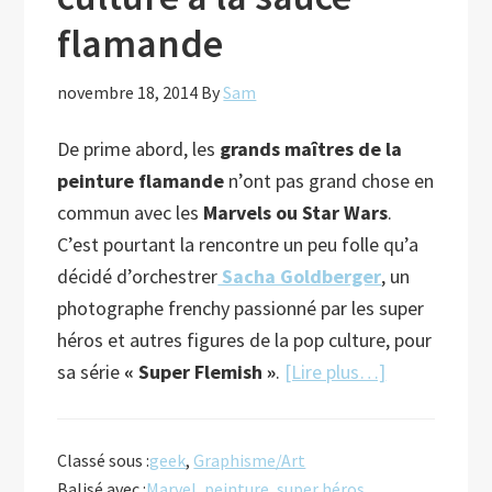
flamande
novembre 18, 2014
By
Sam
De prime abord, les
grands maîtres de la
peinture
flamande
n’ont pas grand chose en
commun avec les
Marvels ou Star Wars
.
C’est pourtant la rencontre un peu folle qu’a
décidé d’orchestrer
Sacha Goldberger
, un
photographe frenchy passionné par les super
héros et autres figures de la pop culture, pour
à
sa série
« Super Flemish »
.
[Lire plus…]
proposLes
héros
Classé sous :
geek
,
Graphisme/Art
de
Balisé avec :
Marvel
,
peinture
,
super héros