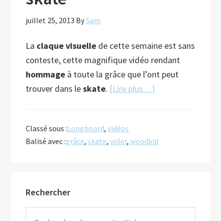
juillet 25, 2013
By
Sam
La
claque visuelle
de cette semaine est sans
conteste, cette magnifique vidéo rendant
hommage
à toute la grâce que l’ont peut
à
trouver dans le
skate
.
[Lire plus…]
proposVoler
dans
Classé sous :
Longboard
,
vidéos
les
Balisé avec :
grâce
,
skate
,
voler
,
woodkid
airs
en
skate
Barre
Rechercher
latérale
principale
Rechercher