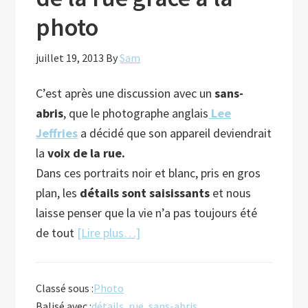
photo
juillet 19, 2013
By
Sam
C’est après une discussion avec un
sans-
abris
, que le photographe anglais
Lee
Jeffries
a décidé que son appareil deviendrait
la
voix de la rue.
Dans ces portraits noir et blanc, pris en gros
plan, les
détails sont saisissants
et nous
laisse penser que la vie n’a pas toujours été
à
de tout
[Lire plus…]
proposSensibiliser
aux
Classé sous :
Photo
gens
Balisé avec :
détails
,
rue
,
sans-abris