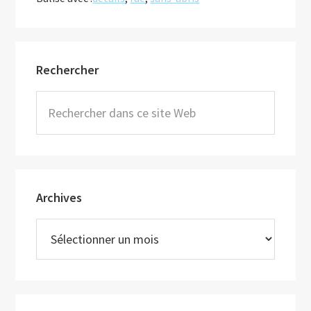
de
la
rue
Barre
grâce
Rechercher
latérale
à
principale
Rechercher
la
dans
photo
ce
site
Web
Archives
Archives