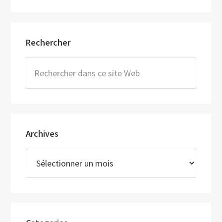
quelques
pictos
Barre
Rechercher
latérale
principale
Rechercher
dans
ce
site
Web
Archives
Archives