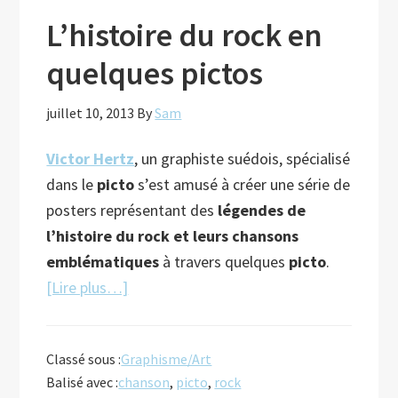
L’histoire du rock en
quelques pictos
juillet 10, 2013
By
Sam
Victor Hertz
, un graphiste suédois, spécialisé
dans le
picto
s’est amusé à créer une série de
posters représentant des
légendes de
l’histoire du rock et leurs chansons
emblématiques
à travers quelques
picto
.
à
[Lire plus…]
proposL’histoire
du
Classé sous :
Graphisme/Art
rock
Balisé avec :
chanson
,
picto
,
rock
en