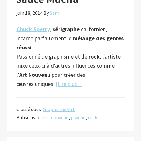
juin 18, 2014
By
Sam
Chuck Sperry
,
sérigraphe
californien,
incarne parfaitement le
mélange des genres
réussi
.
Passionné de graphisme et de
rock
, l’artiste
mixe ceux-ci à d’autres influences comme
l’
Art Nouveau
pour créer des
à
œuvres uniques,
[Lire plus…]
proposSérigraphie
rock
Classé sous :
Graphisme/Art
à
Balisé avec :
art
,
nouveau
,
psyché
,
rock
la
sauce
Mucha