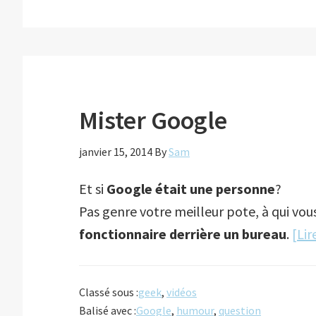
Mister Google
janvier 15, 2014
By
Sam
Et si
Google était une personne
?
Pas genre votre meilleur pote, à qui v
fonctionnaire derrière un bureau
.
[Li
Classé sous :
geek
,
vidéos
Balisé avec :
Google
,
humour
,
question