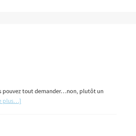
ous pouvez tout demander…non, plutôt un
à
re plus…]
proposMister
Google