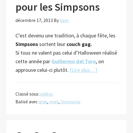
pour les Simpsons
décembre 17, 2013
By
Sam
C’est devenu une tradition, à chaque fête, les
Simpsons
sortent leur
couch gag.
Si tous ne valent pas celui d’Halloween réalisé
cette année par
Guillermo del Toro
, on
à
approuve celui-ci plutôt.
[Lire plus…]
proposCouch
gag
Classé sous :
vidéos
de
Balisé avec :
gag
,
noël
,
Simpsons
Noel
pour
les
Simpsons