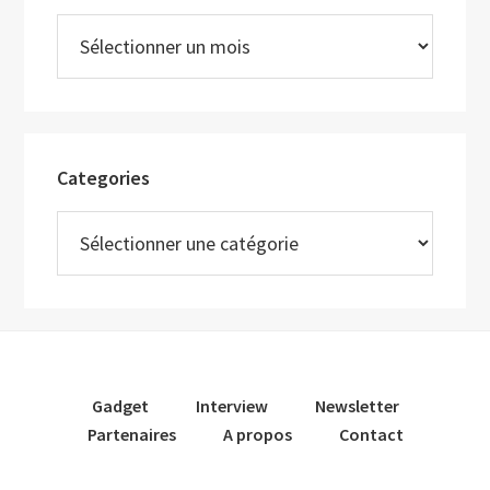
Archives
Categories
Categories
Gadget
Interview
Newsletter
Partenaires
A propos
Contact