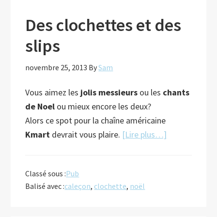
Des clochettes et des
slips
novembre 25, 2013
By
Sam
Vous aimez les
jolis messieurs
ou les
chants
de Noel
ou mieux encore les deux?
Alors ce spot pour la chaîne américaine
à
Kmart
devrait vous plaire.
[Lire plus…]
proposDes
clochettes
Classé sous :
Pub
et
Balisé avec :
caleçon
,
clochette
,
noël
des
slips