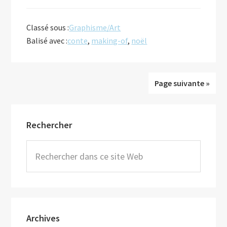
proposConte
magique
Classé sous :
Graphisme/Art
de
Balisé avec :
conte
,
making-of
,
noël
noel
de
John
Page suivante »
Lewis
Barre
Rechercher
latérale
principale
Rechercher
dans
ce
site
Web
Archives