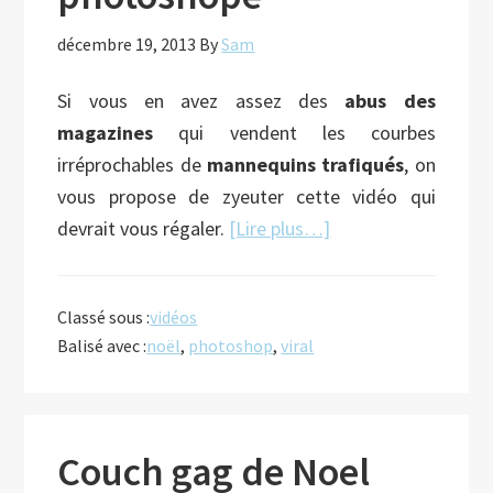
décembre 19, 2013
By
Sam
Si vous en avez assez des
abus des
magazines
qui vendent les courbes
irréprochables de
mannequins trafiqués
, on
vous propose de zyeuter cette vidéo qui
à
devrait vous régaler.
[Lire plus…]
proposLe
Père
Classé sous :
vidéos
Noel
Balisé avec :
noël
,
photoshop
,
viral
photoshopé
Couch gag de Noel