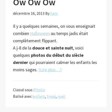
Ow Ow Ow
décembre 16, 2013
By
Sam
Il y a quelques semaines, on vous enseignait
combien
Halloween
au temps jadis était
complètement flippant.
A j-8 de la
douce et sainte nuit
, voici
quelques
photos du début du siècle
dernier
qui pourraient calmer les enfants les
à
moins sages.
[Lire plus…]
proposOw
Ow
Classé sous :
Photo
Ow
Balisé avec :
enfant
,
freak
,
noël