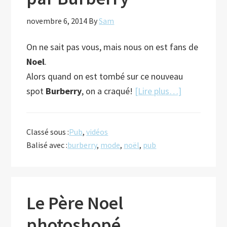
novembre 6, 2014
By
Sam
On ne sait pas vous, mais nous on est fans de
Noel
.
Alors quand on est tombé sur ce nouveau
à
spot
Burberry
, on a craqué!
[Lire plus…]
proposLa
magie
Classé sous :
Pub
,
vidéos
de
Balisé avec :
burberry
,
mode
,
noël
,
pub
Noel
vu
par
Burberry
Le Père Noel
photoshopé