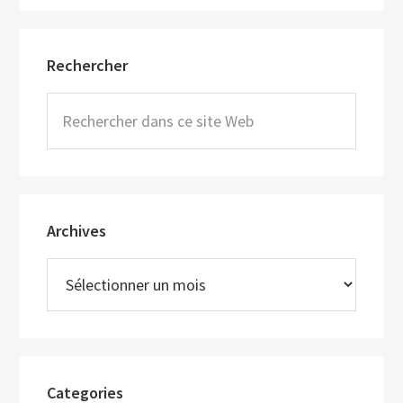
Barre
Rechercher
latérale
principale
Rechercher
dans
ce
site
Web
Archives
Archives
Categories