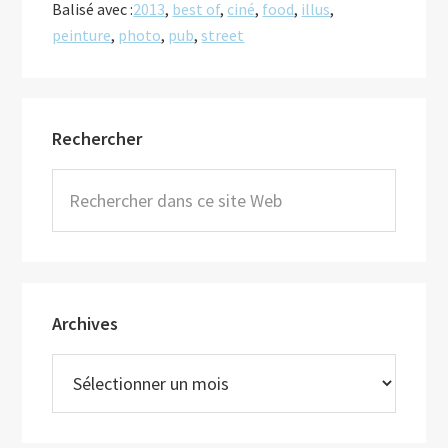
Balisé avec :
2013
,
best of
,
ciné
,
food
,
illus
,
le
peinture
,
photo
,
pub
,
street
meilleur
2013
Barre
Rechercher
latérale
principale
Rechercher
dans
ce
site
Web
Archives
Archives