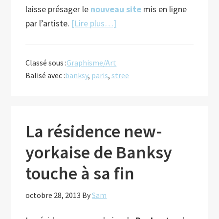
laisse présager le
nouveau site
mis en ligne
à
par l’artiste.
[Lire plus…]
proposNouvelle
résidence
Classé sous :
Graphisme/Art
parisienne
Balisé avec :
banksy
,
paris
,
stree
pour
Banksy?
La résidence new-
yorkaise de Banksy
touche à sa fin
octobre 28, 2013
By
Sam