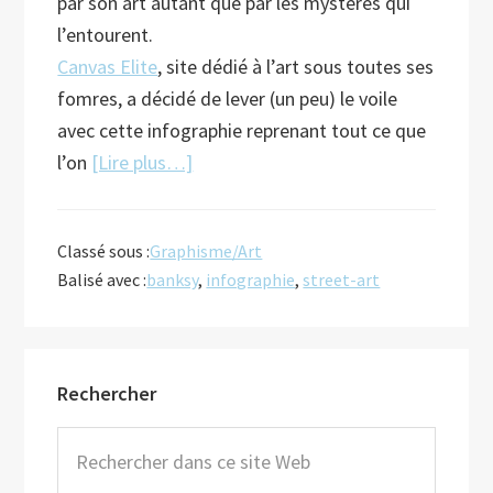
par son art autant que par les mystères qui
l’entourent.
Canvas Elite
, site dédié à l’art sous toutes ses
fomres, a décidé de lever (un peu) le voile
avec cette infographie reprenant tout ce que
à
l’on
[Lire plus…]
proposSi
Banksy
Classé sous :
Graphisme/Art
m’était
Balisé avec :
banksy
,
infographie
,
street-art
conté
Barre
Rechercher
latérale
principale
Rechercher
dans