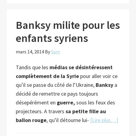
la
Perle
revisitée
Banksy milite pour les
par
enfants syriens
Banksy
mars 14, 2014
By
Sam
Tandis que les
médias se désintéressent
complètement de la Syrie
pour aller voir ce
qu’il se passe du côté de l’Ukraine,
Banksy
a
décidé de remettre ce pays toujours
désepérément en
guerre,
sous les feux des
projecteurs. A travers
sa petite fille au
à
ballon rouge
, qu’il détourne lui-
[Lire plus…]
propos