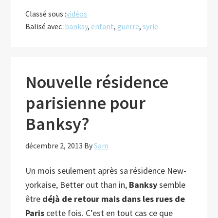
milite
Classé sous :
vidéos
pour
Balisé avec :
banksy
,
enfant
,
guerre
,
syrie
les
enfants
syriens
Nouvelle résidence
parisienne pour
Banksy?
décembre 2, 2013
By
Sam
Un mois seulement après sa résidence New-
yorkaise, Better out than in,
Banksy
semble
être
déjà de retour mais dans les rues de
Paris
cette fois. C’est en tout cas ce que