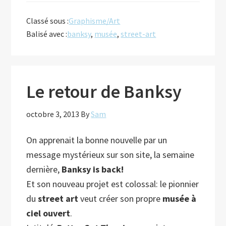
Classé sous :
Graphisme/Art
Balisé avec :
banksy
,
musée
,
street-art
Le retour de Banksy
octobre 3, 2013
By
Sam
On apprenait la bonne nouvelle par un
message mystérieux sur son site, la semaine
dernière,
Banksy is back!
Et son nouveau projet est colossal: le pionnier
du
street art
veut créer son propre
musée à
ciel ouvert
.