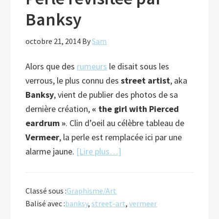
Banksy
octobre 21, 2014
By
Sam
Alors que des
rumeurs
le disait sous les
verrous, le plus connu des
street artist
, aka
Banksy
, vient de publier des photos de sa
dernière création,
« the girl with Pierced
eardrum »
. Clin d’oeil au célèbre tableau de
Vermeer
, la perle est remplacée ici par une
à
alarme jaune.
[Lire plus…]
proposLa
Jeune
Classé sous :
Graphisme/Art
fille
Balisé avec :
banksy
,
street-art
,
vermeer
à