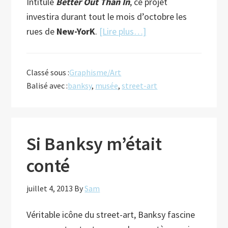
Intitulé
Better Out Than In
, ce projet
investira durant tout le mois d’octobre les
à
rues de
New-YorK
.
[Lire plus…]
proposLe
retour
Classé sous :
Graphisme/Art
de
Balisé avec :
banksy
,
musée
,
street-art
Banksy
Si Banksy m’était
conté
juillet 4, 2013
By
Sam
Véritable icône du street-art, Banksy fascine