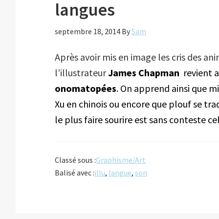
langues
septembre 18, 2014
By
Sam
Après avoir mis en image les cris des an
l’illustrateur
James Chapman
revient a
onomatopées
. On apprend ainsi que m
Xu en chinois ou encore que plouf se tradu
le plus faire sourire est sans conteste c
Classé sous :
Graphisme/Art
Balisé avec :
illu
,
langue
,
son