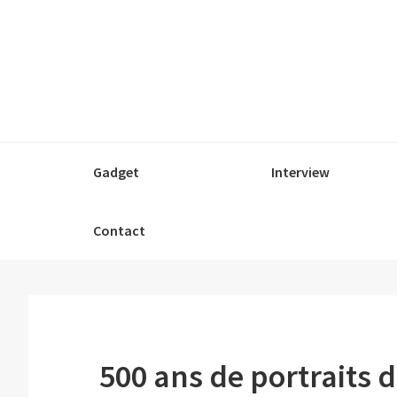
Passer
Passer
Passer
à
au
à
la
contenu
la
navigation
principal
barre
principale
latérale
principale
Gadget
Interview
Contact
500 ans de portraits 