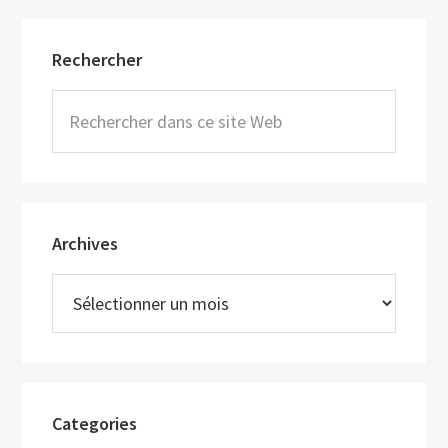
Barre
Rechercher
latérale
principale
Rechercher
dans
ce
site
Web
Archives
Archives
Categories