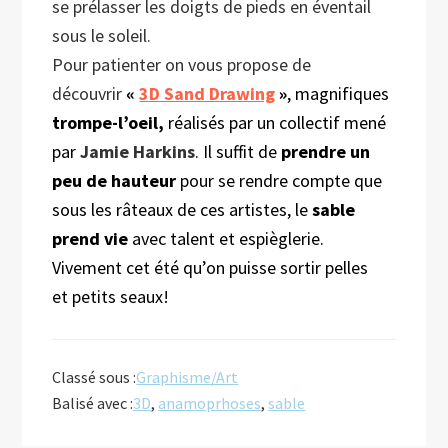
se prélasser les doigts de pieds en éventail
sous le soleil.
Pour patienter on vous propose de
découvrir
«
3D Sand Drawing
»
, magnifiques
trompe-l’oeil,
réalisés par un collectif mené
par
Jamie Harkins
. Il suffit de
prendre un
peu de hauteur
pour se rendre compte que
sous les râteaux de ces artistes, le
sable
prend vie
avec talent et espièglerie.
Vivement cet été qu’on puisse sortir pelles
et petits seaux!
Classé sous :
Graphisme/Art
Balisé avec :
3D
,
anamoprhoses
,
sable