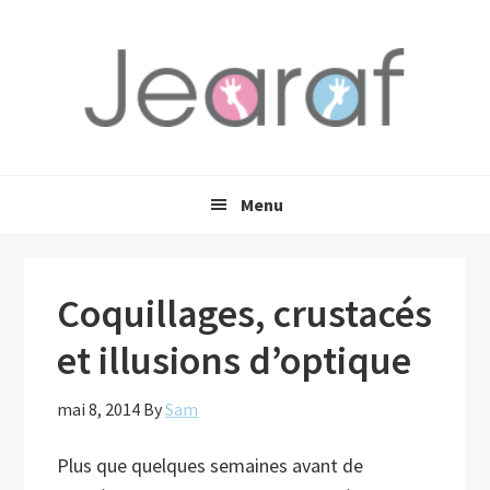
Passer
Passer
Passer
à
au
à
la
contenu
la
navigation
principal
barre
principale
latérale
principale
Menu
Coquillages, crustacés
et illusions d’optique
mai 8, 2014
By
Sam
Plus que quelques semaines avant de