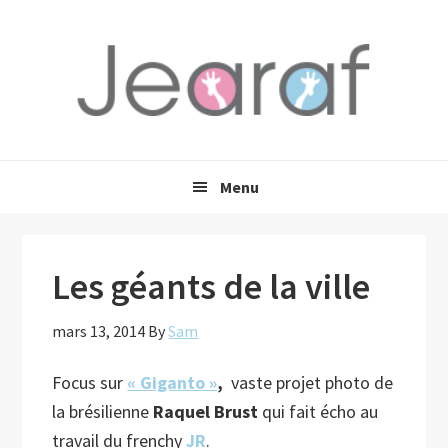
Passer
Passer
Passer
à
au
à
la
contenu
la
navigation
principal
barre
principale
latérale
principale
Menu
Les géants de la ville
mars 13, 2014
By
Sam
Focus sur
« Giganto »
,
vaste projet photo de
la brésilienne
Raquel Brust
qui fait écho au
travail du frenchy
JR
.