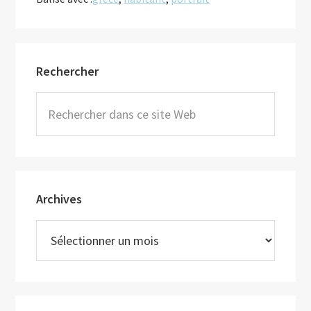
Barre
Rechercher
latérale
principale
Rechercher
dans
ce
site
Web
Archives
Archives