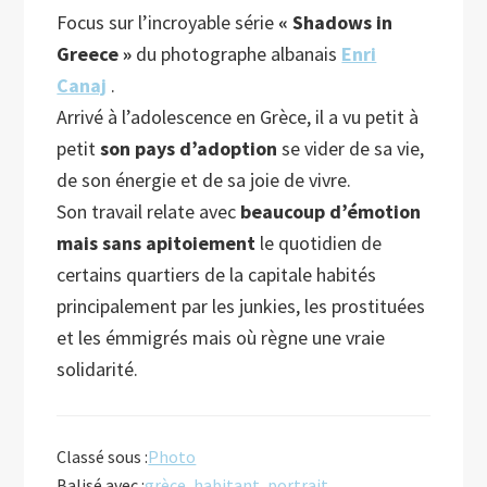
Focus sur l’incroyable série
« Shadows in
Greece »
du photographe albanais
Enri
Canaj
.
Arrivé à l’adolescence en Grèce, il a vu petit à
petit
son pays d’adoption
se vider de sa vie,
de son énergie et de sa joie de vivre.
Son travail relate avec
beaucoup d’émotion
mais sans apitoiement
le quotidien de
certains quartiers de la capitale habités
principalement par les junkies, les prostituées
et les émmigrés mais où règne une vraie
solidarité.
Classé sous :
Photo
Balisé avec :
grèce
,
habitant
,
portrait