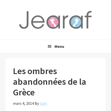
Passer
Passer
Passer
à
au
à
la
contenu
la
navigation
principal
barre
principale
latérale
principale
Menu
Les ombres
abandonnées de la
Grèce
mars 4, 2014
By
Sam