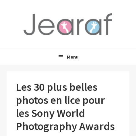
Passer
Passer
Passer
à
au
à
la
contenu
la
navigation
principal
barre
principale
latérale
principale
Menu
Les 30 plus belles
photos en lice pour
les Sony World
Photography Awards