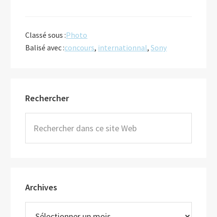
Classé sous :
Photo
Balisé avec :
concours
,
internationnal
,
Sony
Barre
Rechercher
latérale
principale
Rechercher
dans
ce
site
Web
Archives
Archives