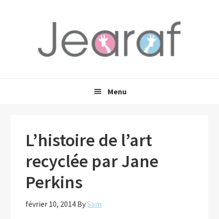
Passer
Passer
Passer
à
au
à
la
contenu
la
navigation
principal
barre
principale
latérale
principale
Menu
L’histoire de l’art
recyclée par Jane
Perkins
février 10, 2014
By
Sam