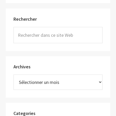
Barre
Rechercher
latérale
principale
Rechercher
dans
ce
site
Web
Archives
Archives
Categories