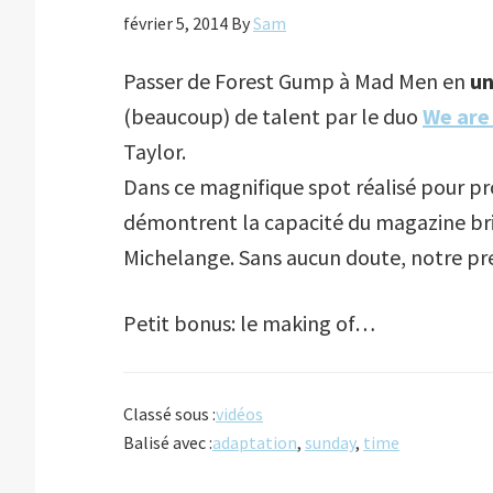
février 5, 2014
By
Sam
Passer de Forest Gump à Mad Men en
un
(beaucoup) de talent par le duo
We are
Taylor.
Dans ce magnifique spot réalisé pour p
démontrent la capacité du magazine bri
Michelange. Sans aucun doute, notre p
Petit bonus: le making of…
Classé sous :
vidéos
Balisé avec :
adaptation
,
sunday
,
time