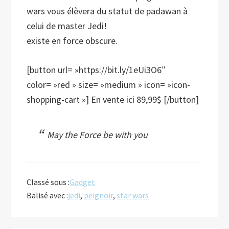
wars vous élèvera du statut de padawan à
celui de master Jedi!
existe en force obscure.
[button url= »https://bit.ly/1eUi3O6″
color= »red » size= »medium » icon= »icon-
shopping-cart »] En vente ici 89,99$ [/button]
May the Force be with you
Classé sous :
Gadget
Balisé avec :
jedi
,
peignoir
,
star wars