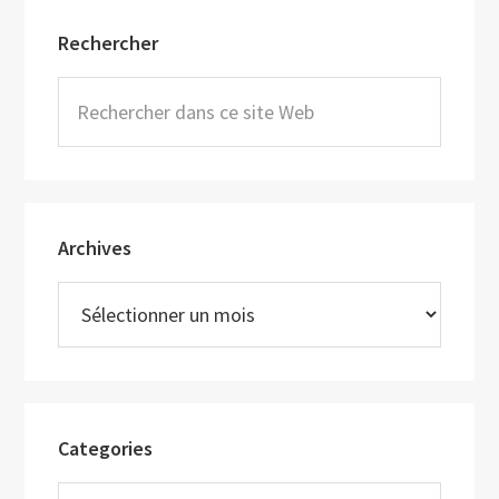
Barre
Rechercher
latérale
principale
Rechercher
dans
ce
site
Web
Archives
Archives
Categories
Categories