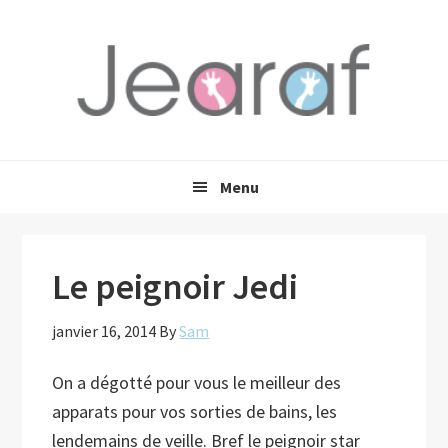
Passer
Passer
Passer
à
au
à
la
contenu
la
navigation
principal
barre
principale
latérale
principale
Menu
Le peignoir Jedi
janvier 16, 2014
By
Sam
On a dégotté pour vous le meilleur des
apparats pour vos sorties de bains, les
lendemains de veille.
Bref le peignoir star