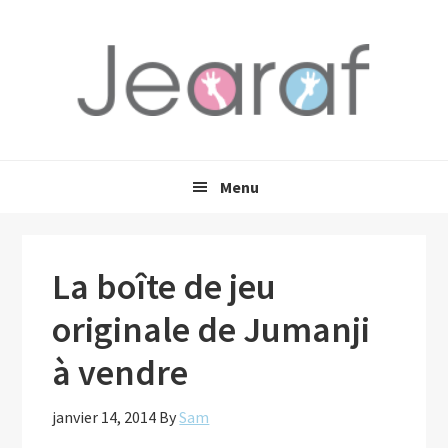
Passer
Passer
Passer
à
au
à
la
contenu
la
navigation
principal
barre
principale
latérale
principale
Menu
La boîte de jeu
originale de Jumanji
à vendre
janvier 14, 2014
By
Sam