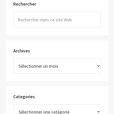
Rechercher
latérale
principale
Rechercher
dans
ce
site
Web
Archives
Archives
Categories
Categories