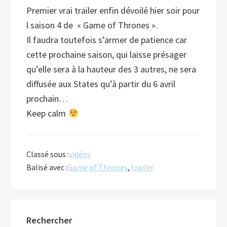
Premier vrai trailer enfin dévoilé hier soir pour
l saison 4 de « Game of Thrones ».
Il faudra toutefois s’armer de patience car
cette prochaine saison, qui laisse présager
qu’elle sera à la hauteur des 3 autres, ne sera
diffusée aux
States qu’à partir du 6 avril
prochain…
Keep calm
Classé sous :
vidéos
Balisé avec :
Game of Thrones
,
trailer
Barre
Rechercher
latérale