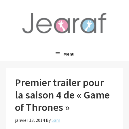
Passer
Passer
Passer
à
au
à
la
contenu
la
navigation
principal
barre
principale
latérale
principale
Menu
Premier trailer pour
la saison 4 de « Game
of Thrones »
janvier 13, 2014
By
Sam