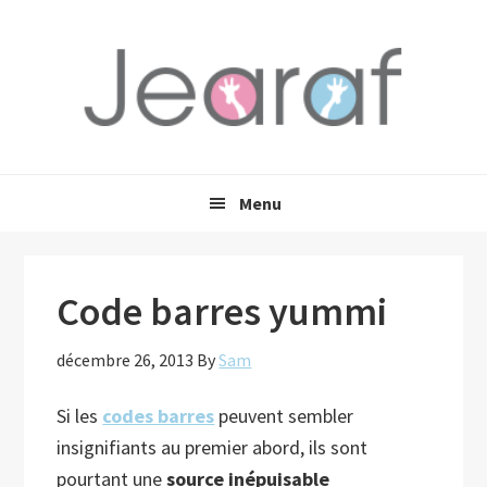
Passer
Passer
Passer
à
au
à
la
contenu
la
navigation
principal
barre
principale
latérale
principale
Menu
Code barres yummi
décembre 26, 2013
By
Sam
Si les
codes barres
peuvent sembler
insignifiants au premier abord, ils sont
pourtant une
source inépuisable