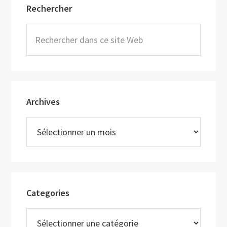
Rechercher
latérale
principale
Rechercher
dans
ce
site
Web
Archives
Archives
Categories
Categories