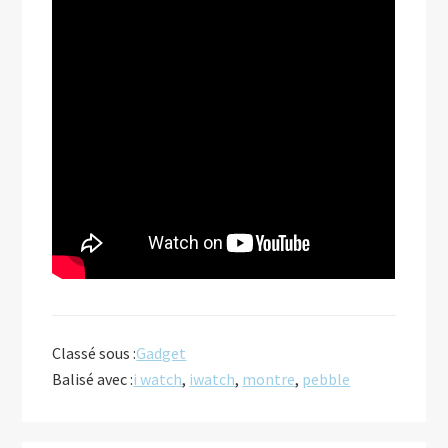
Classé sous :
Gadget
Balisé avec :
i watch
,
iwatch
,
montre
,
pebble