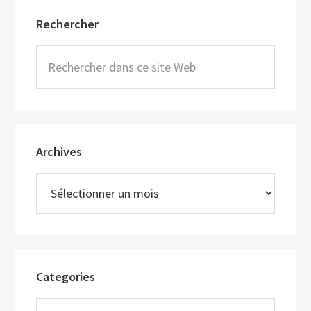
Barre
Rechercher
latérale
principale
Rechercher
dans
ce
site
Web
Archives
Archives
Categories
Categories