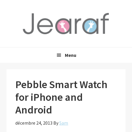
Passer
Passer
Passer
à
au
à
la
contenu
la
navigation
principal
barre
principale
latérale
principale
Menu
Pebble Smart Watch
for iPhone and
Android
décembre 24, 2013
By
Sam