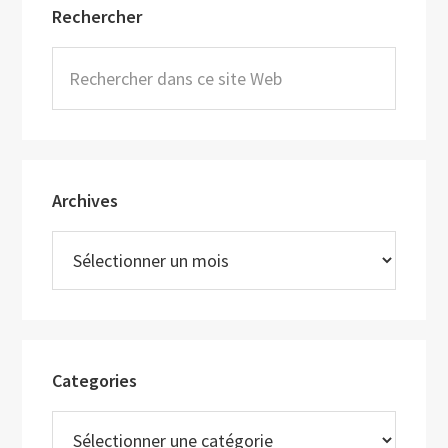
Rechercher
latérale
principale
Rechercher
dans
ce
site
Web
Archives
Archives
Categories
Categories