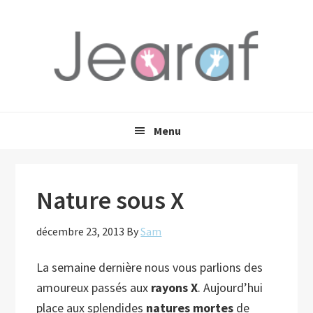
Passer
Passer
Passer
à
au
à
la
contenu
la
navigation
principal
barre
principale
latérale
principale
Menu
Nature sous X
décembre 23, 2013
By
Sam
La semaine dernière nous vous parlions des
amoureux passés aux
rayons X
. Aujourd’hui
place aux splendides
natures mortes
de