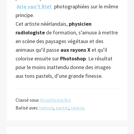
Arie van’t Riet
photographiées sur le même
principe.
Cet artiste néérlandais,
physicien
radiologiste
de formation, s’amuse à mettre
en scène des paysages végétaux et des
animaux qu’il passe
aux rayons X
et qu’il
colorise ensuite sur
Photoshop
. Le résultat
pour le moins inattendu donne des images
aux tons pastels, d’une grande finesse.
Classé sous :
Graphisme/Art
Balisé avec :
nature
,
pastel
,
rayons
Barre