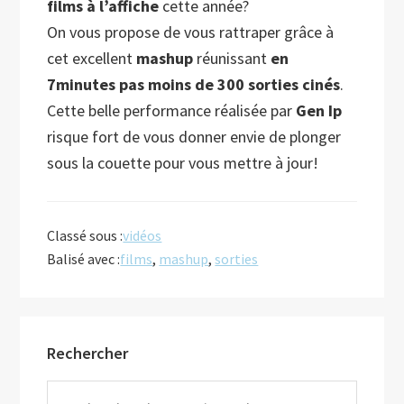
films à l’affiche
cette année?
On vous propose de vous rattraper grâce à
cet excellent
mashup
réunissant
en
7minutes pas moins de 300 sorties cinés
.
Cette belle performance réalisée par
Gen Ip
risque fort de vous donner envie de plonger
sous la couette pour vous mettre à jour!
Classé sous :
vidéos
Balisé avec :
films
,
mashup
,
sorties
Barre
Rechercher
latérale
principale
Rechercher