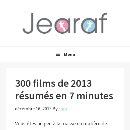
Passer
Passer
Passer
à
au
à
la
contenu
la
navigation
principal
barre
principale
latérale
principale
Menu
300 films de 2013
résumés en 7 minutes
décembre 16, 2013
By
Sam
Vous êtes un peu à la masse en matière de