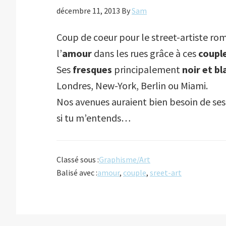
décembre 11, 2013
By
Sam
Coup de coeur pour le street-artiste ro
l’
amour
dans les rues grâce à ces
coupl
Ses
fresques
principalement
noir et bl
Londres, New-York, Berlin ou Miami.
Nos avenues auraient bien besoin de se
si tu m’entends…
Classé sous :
Graphisme/Art
Balisé avec :
amour
,
couple
,
sreet-art