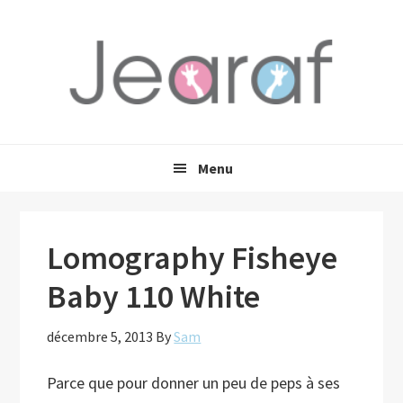
Passer
Passer
Passer
à
au
à
la
contenu
la
navigation
principal
barre
principale
latérale
principale
Menu
Lomography Fisheye
Baby 110 White
décembre 5, 2013
By
Sam
Parce que pour donner un peu de peps à ses