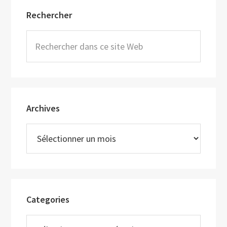
Barre
Rechercher
latérale
principale
Rechercher
dans
ce
site
Web
Archives
Archives
Categories
Categories