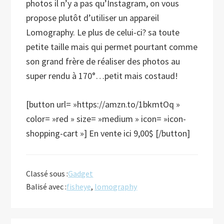
photos il n’y a pas qu’Instagram,
on vous
propose plutôt d’utiliser un appareil
Lomography. Le plus de celui-ci? sa toute
petite taille mais qui permet pourtant comme
son grand frère de réaliser des photos au
super rendu à 170°…petit mais costaud!
[button url= »https://amzn.to/1bkmtOq »
color= »red » size= »medium » icon= »icon-
shopping-cart »] En vente ici 9,00$ [/button]
Classé sous :
Gadget
Balisé avec :
fisheye
,
lomography