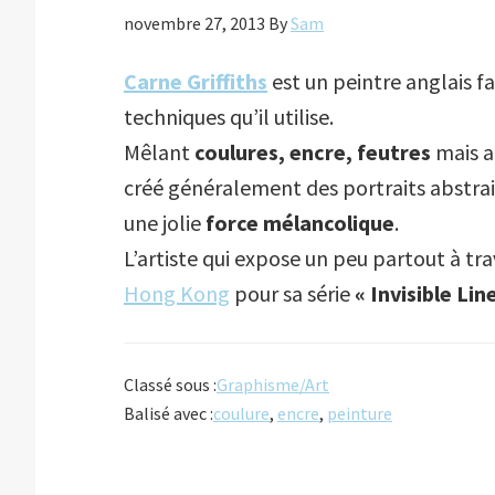
novembre 27, 2013
By
Sam
Carne Griffiths
est un peintre anglais fa
techniques qu’il utilise.
Mêlant
coulures, encre, feutres
mais a
créé généralement des portraits abstra
une jolie
force mélancolique
.
L’artiste qui expose un peu partout à tr
Hong Kong
pour sa série
« Invisible Lin
Classé sous :
Graphisme/Art
Balisé avec :
coulure
,
encre
,
peinture