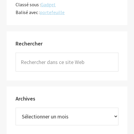
Classé sous :
Gadget
Balisé avec :
portefeuille
Barre
Rechercher
latérale
principale
Rechercher
dans
ce
site
Web
Archives
Archives