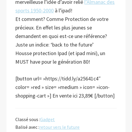
merveilleuse l’idée d’avoir relié
l’Almanac des
sports 1950-2000
à l’ipad!
Et comment? Comme Protection de votre
précieux. En effet les plus jeunes se
demandent en quoi est-ce une référence?
Juste un indice: ‘back to the future’
Housse protection Ipad (et ipad mini), un
MUST have pour le génération 80!
[button url= »https://tidd.ly/a25641c4″
color= »red » size= »medium » icon= »icon-
shopping-cart »] En vente ici 23,89€ [/button]
Classé sous :
Gadget
Balisé avec :
retour vers le future