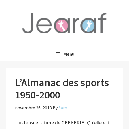
Passer
Passer
Passer
à
au
à
la
contenu
la
navigation
principal
barre
principale
latérale
principale
Menu
L’Almanac des sports
1950-2000
novembre 26, 2013
By
Sam
L’ustensile Ultime de GEEKERIE! Qu’elle est