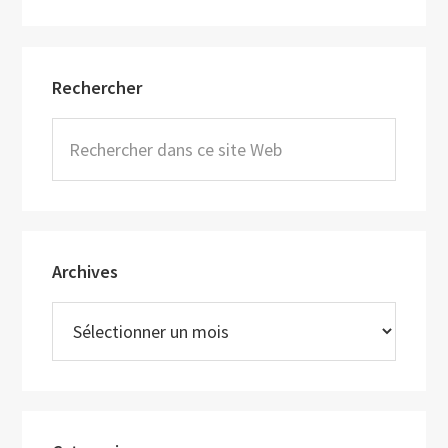
Barre
Rechercher
latérale
principale
Rechercher
dans
ce
site
Web
Archives
Archives