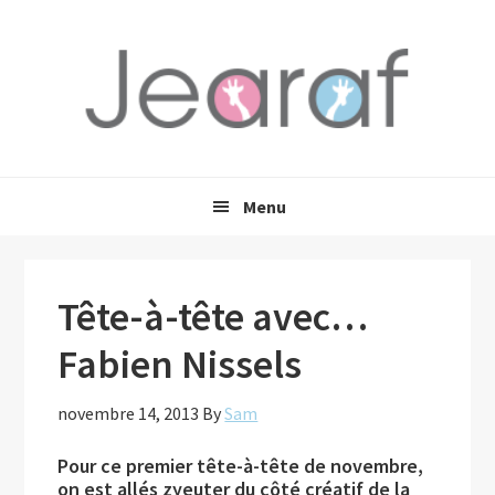
Passer
Passer
Passer
à
au
à
la
contenu
la
navigation
principal
barre
principale
latérale
principale
Menu
Tête-à-tête avec…
Fabien Nissels
novembre 14, 2013
By
Sam
Pour ce premier tête-à-tête de novembre,
on est allés zyeuter du côté créatif de la