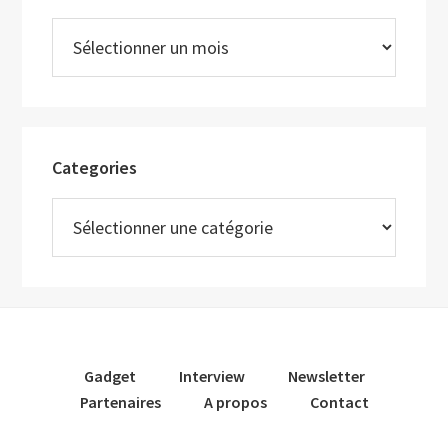
Archives
Categories
Categories
Gadget
Interview
Newsletter
Partenaires
A propos
Contact