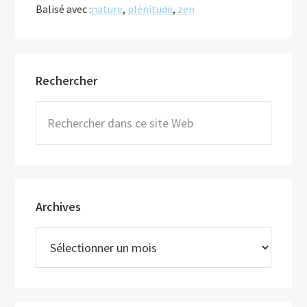
Balisé avec :
nature
,
plénitude
,
zen
Barre
Rechercher
latérale
principale
Rechercher
dans
ce
site
Web
Archives
Archives