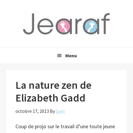
Passer
Passer
Passer
à
au
à
la
contenu
la
navigation
principal
barre
principale
latérale
principale
Menu
La nature zen de
Elizabeth Gadd
octobre 17, 2013
By
Sam
Coup de projo sur le travail d’une toute jeune