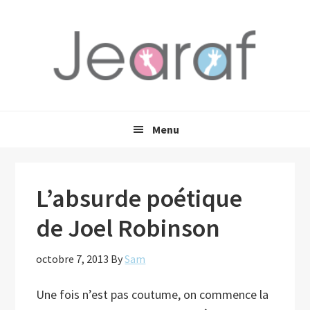
Passer
Passer
Passer
à
au
à
la
contenu
la
navigation
principal
barre
principale
latérale
principale
Menu
L’absurde poétique
de Joel Robinson
octobre 7, 2013
By
Sam
Une fois n’est pas coutume, on commence la