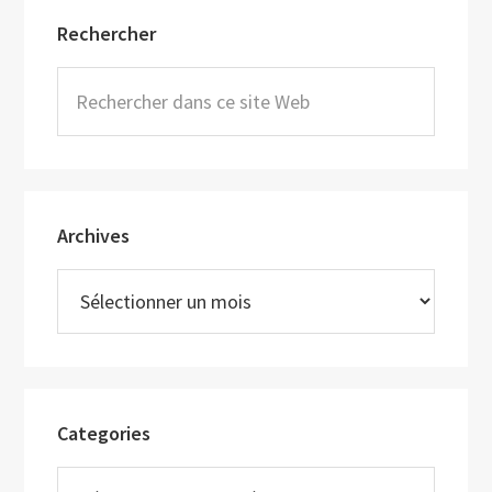
Barre
Rechercher
latérale
principale
Rechercher
dans
ce
site
Web
Archives
Archives
Categories
Categories