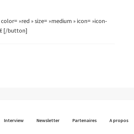
 color= »red » size= »medium » icon= »icon-
€ [/button]
Interview
Newsletter
Partenaires
A propos