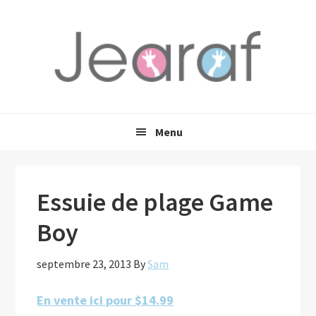
Passer
Passer
Passer
à
au
à
la
contenu
la
navigation
principal
barre
principale
latérale
principale
Menu
Essuie de plage Game
Boy
septembre 23, 2013
By
Sam
En vente ici pour $14.99