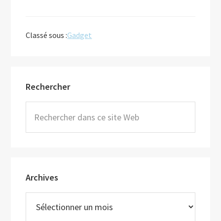
Classé sous :
Gadget
Barre
Rechercher
latérale
principale
Rechercher
dans
ce
site
Web
Archives
Archives