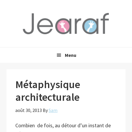
Passer
Passer
Passer
à
au
à
la
contenu
la
navigation
principal
barre
principale
latérale
principale
Menu
Métaphysique
architecturale
août 30, 2013
By
Sam
Combien de fois, au détour d’un instant de