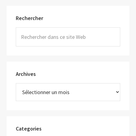
Barre
Rechercher
latérale
principale
Rechercher
dans
ce
site
Web
Archives
Archives
Categories