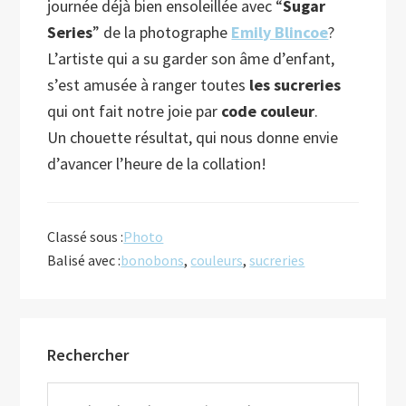
journée déjà bien ensoleillée avec “
Sugar
Series
” de la photographe
Emily Blincoe
?
L’artiste qui a su garder son âme d’enfant,
s’est amusée à ranger toutes
les sucreries
qui ont fait notre joie par
code couleur
.
Un chouette résultat, qui nous donne envie
d’avancer l’heure de la collation!
Classé sous :
Photo
Balisé avec :
bonobons
,
couleurs
,
sucreries
Barre
Rechercher
latérale
principale
Rechercher