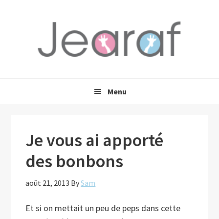
Passer
Passer
Passer
à
au
à
la
contenu
la
navigation
principal
barre
principale
latérale
principale
Menu
Je vous ai apporté
des bonbons
août 21, 2013
By
Sam
Et si on mettait un peu de peps dans cette