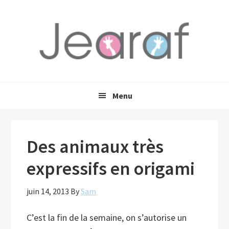
Passer
Passer
Passer
à
au
à
la
contenu
la
navigation
principal
barre
principale
latérale
principale
Menu
Des animaux très
expressifs en origami
juin 14, 2013
By
Sam
C’est la fin de la semaine, on s’autorise un