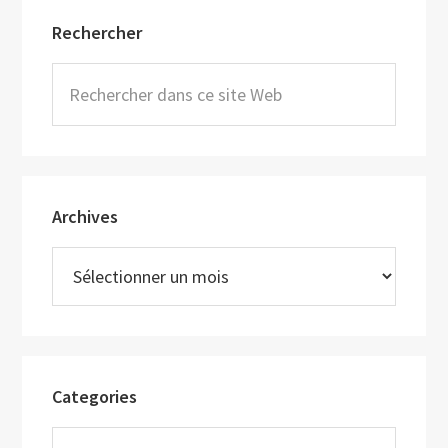
Barre
Rechercher
latérale
principale
Rechercher
dans
ce
site
Web
Archives
Archives
Categories
Categories