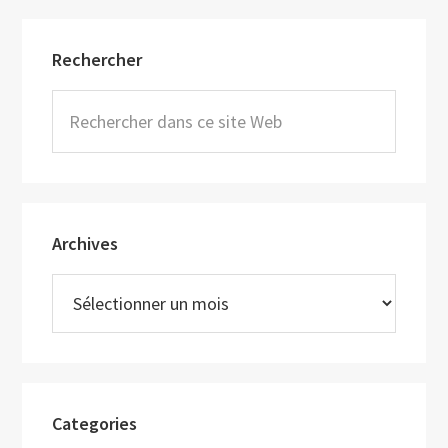
Barre
Rechercher
latérale
principale
Rechercher
dans
ce
site
Web
Archives
Archives
Categories