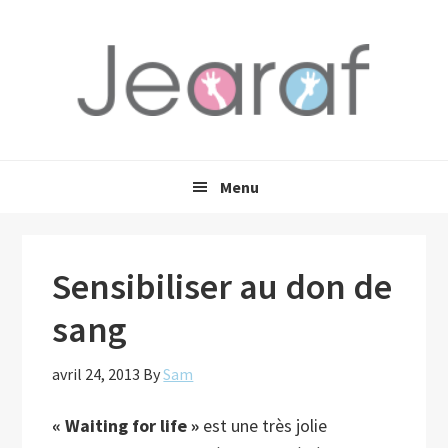
Passer
Passer
Passer
à
au
à
la
contenu
la
navigation
principal
barre
principale
latérale
principale
Menu
Sensibiliser au don de
sang
avril 24, 2013
By
Sam
« Waiting for life »
est une très jolie