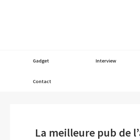
Passer
Passer
Passer
à
au
à
la
contenu
la
navigation
principal
barre
principale
latérale
principale
Gadget
Interview
Contact
La meilleure pub de l