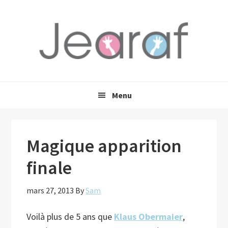
Passer
Passer
Passer
à
au
à
la
contenu
la
navigation
principal
barre
principale
latérale
principale
Menu
Magique apparition
finale
mars 27, 2013
By
Sam
Voilà plus de 5 ans que
Klaus Obermaier
,