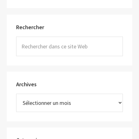
Barre
Rechercher
latérale
principale
Rechercher
dans
ce
site
Web
Archives
Archives