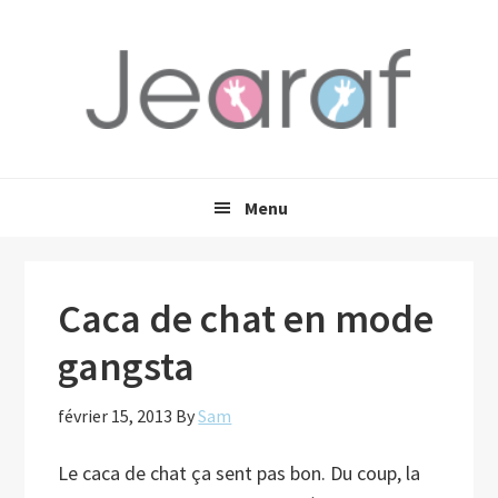
Passer
Passer
Passer
à
au
à
la
contenu
la
navigation
principal
barre
principale
latérale
principale
Menu
Caca de chat en mode
gangsta
février 15, 2013
By
Sam
Le caca de chat ça sent pas bon. Du coup, la