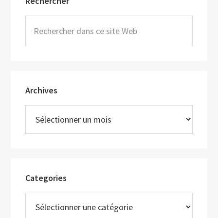
Rechercher
latérale
principale
Rechercher
dans
ce
site
Web
Archives
Archives
Categories
Categories