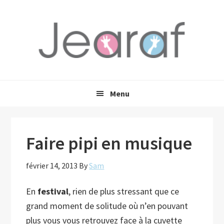
Passer
Passer
Passer
à
au
à
la
contenu
la
navigation
principal
barre
principale
latérale
principale
Menu
Faire pipi en musique
février 14, 2013
By
Sam
En
festival
, rien de plus stressant que ce
grand moment de solitude où n’en pouvant
plus vous vous retrouvez face à la cuvette