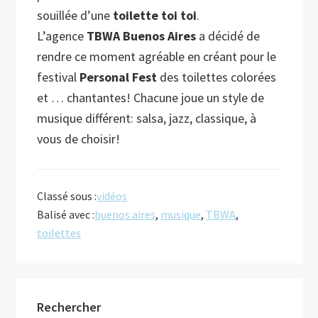
souillée d’une
toilette toi toi
.
L’agence
TBWA Buenos Aires
a décidé de
rendre ce moment agréable en créant pour le
festival
Personal Fest
des toilettes colorées
et … chantantes! Chacune joue un style de
musique différent: salsa, jazz, classique, à
vous de choisir!
Classé sous :
vidéos
Balisé avec :
buenos aires
,
musique
,
TBWA
,
toilettes
Barre
Rechercher
latérale