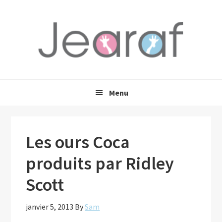
Passer
Passer
Passer
à
au
à
la
contenu
la
navigation
principal
barre
principale
latérale
principale
Menu
Les ours Coca
produits par Ridley
Scott
janvier 5, 2013
By
Sam