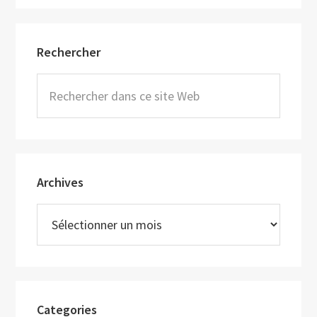
Barre
Rechercher
latérale
principale
Rechercher
dans
ce
site
Web
Archives
Archives
Categories