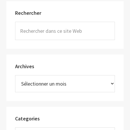
Barre
Rechercher
latérale
principale
Rechercher
dans
ce
site
Web
Archives
Archives
Categories