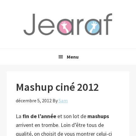
Passer
Passer
Passer
à
au
à
la
contenu
la
navigation
principal
barre
principale
latérale
principale
Menu
Mashup ciné 2012
décembre 5, 2012
By
Sam
La
fin de l’année
et son lot de
mashups
arrivent en trombe. Loin d’être tous de
qualité, on choisit de vous montrer celui-ci