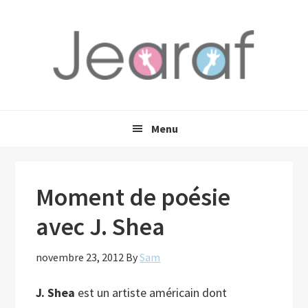
Passer
Passer
Passer
à
au
à
la
contenu
la
navigation
principal
barre
principale
latérale
principale
Menu
Moment de poésie
avec J. Shea
novembre 23, 2012
By
Sam
J. Shea
est un artiste américain dont