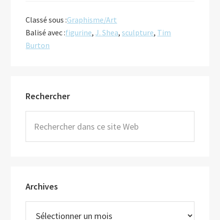
Classé sous :
Graphisme/Art
Balisé avec :
figurine
,
J. Shea
,
sculpture
,
Tim
Burton
Barre
Rechercher
latérale
principale
Rechercher
dans
ce
site
Web
Archives
Archives