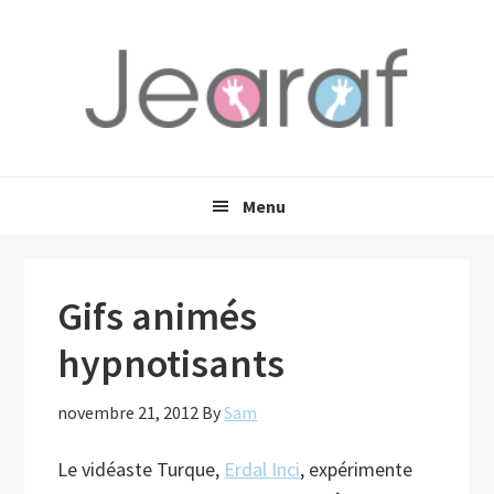
Passer
Passer
Passer
à
au
à
la
contenu
la
navigation
principal
barre
principale
latérale
principale
Menu
Gifs animés
hypnotisants
novembre 21, 2012
By
Sam
Le vidéaste Turque,
Erdal Inci
, expérimente