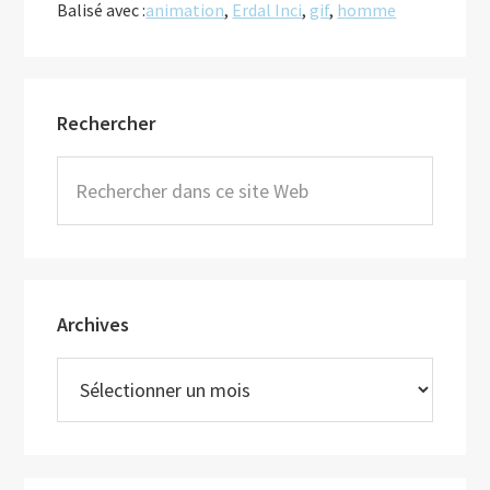
Balisé avec :
animation
,
Erdal Inci
,
gif
,
homme
Barre
Rechercher
latérale
principale
Rechercher
dans
ce
site
Web
Archives
Archives